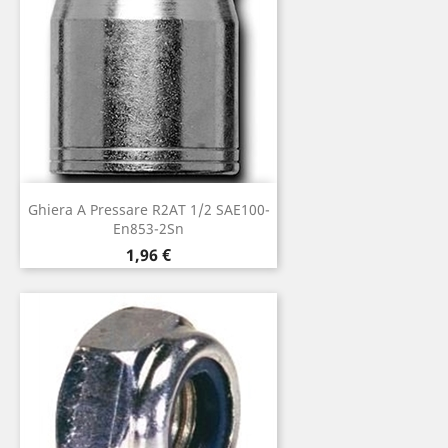
Ghiera A Pressare R2AT 1/2 SAE100-
En853-2Sn
Prezzo
1,96 €