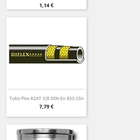
Prezzo
1,14 €
Tubo Flex R2AT 3/8 DIN-En 853-2Sn
Prezzo
7,79 €