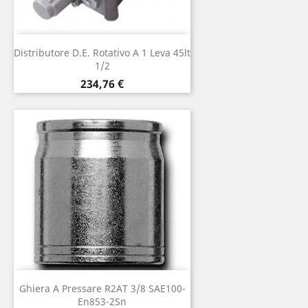
Distributore D.E. Rotativo A 1 Leva 45lt
1/2
Prezzo
234,76 €
Ghiera A Pressare R2AT 3/8 SAE100-
En853-2Sn