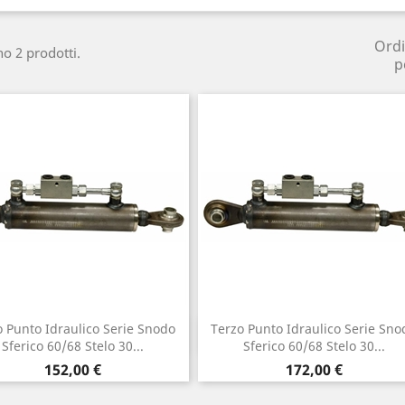
Ord
no 2 prodotti.
p
o Punto Idraulico Serie Snodo
Terzo Punto Idraulico Serie Sno
Anteprima
Anteprima


Sferico 60/68 Stelo 30...
Sferico 60/68 Stelo 30...
Prezzo
Prezzo
152,00 €
172,00 €