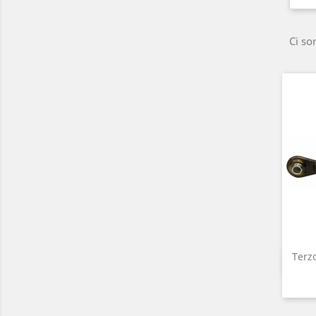
Ci so
Terz