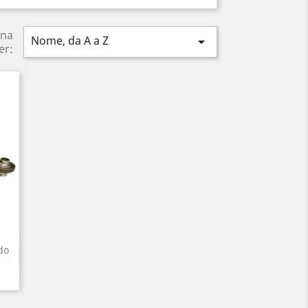
ina
Nome, da A a Z

er:
do