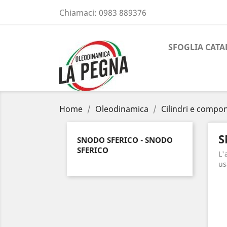
Chiamaci:
0983 889376
SFOGLIA CAT
Home
Oleodinamica
Cilindri e compo
S
SNODO SFERICO - SNODO
SFERICO
L'
us