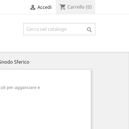
shopping_cart

Carrello
(0)
Accedi

 Snodo Sferico
coli per agganciare e