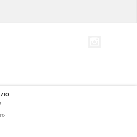
Instagram
ZIO
a
bro