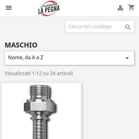
shopping_cart



MASCHIO
Nome, da A a Z

Visualizzati 1-12 su 24 articoli