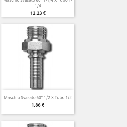
Maschio Svasato 60° 1-1/4 X Tubo 1-
1/4
Prezzo
12,23 €
Maschio Svasato 60° 1/2 X Tubo 1/2
Prezzo
1,86 €