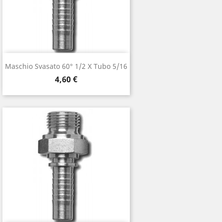
Maschio Svasato 60° 1/2 X Tubo 5/16
Prezzo
4,60 €