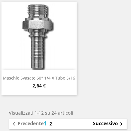
Maschio Svasato 60° 1/4 X Tubo 5/16
Prezzo
2,64 €
Visualizzati 1-12 su 24 articoli
1
Precedente
Successivo

2
