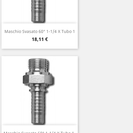
Maschio Svasato 60° 1-1/4 X Tubo 1
Prezzo
18,11 €